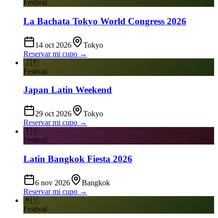
Festival
La Bachata Tokyo World Congress 2026
14 oct 2026
Tokyo
Reservar mi cupo →
🇯🇵
Festival
Japan Latin Weekend
29 oct 2026
Tokyo
Reservar mi cupo →
🇹🇭
Festival
Latin Bangkok Fiesta 2026
6 nov 2026
Bangkok
Reservar mi cupo →
🇲🇾
Festival