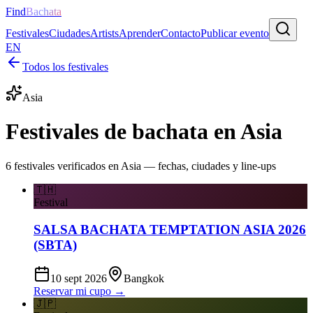
Find
Bachata
Festivales
Ciudades
Artists
Aprender
Contacto
Publicar evento
EN
Todos los festivales
Asia
Festivales de bachata en Asia
6 festivales verificados en Asia — fechas, ciudades y line-ups
🇹🇭
Festival
SALSA BACHATA TEMPTATION ASIA 2026
(SBTA)
10 sept 2026
Bangkok
Reservar mi cupo →
🇯🇵