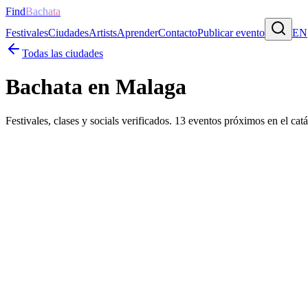
Find
Bachata
Festivales
Ciudades
Artists
Aprender
Contacto
Publicar evento
EN
Todas las ciudades
Bachata en
Malaga
Festivales, clases y socials verificados.
13
eventos próximos
en el cat