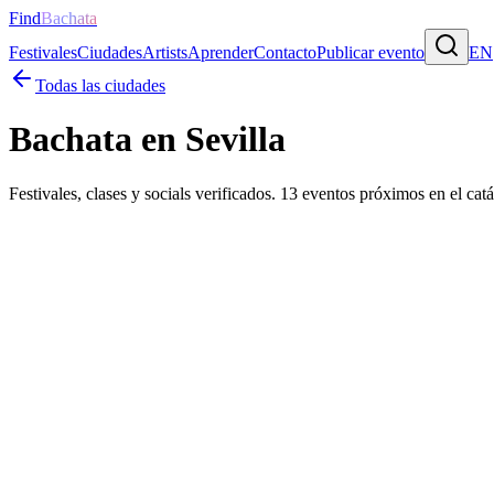
Find
Bachata
Festivales
Ciudades
Artists
Aprender
Contacto
Publicar evento
EN
Todas las ciudades
Bachata en
Sevilla
Festivales, clases y socials verificados.
13
eventos próximos
en el cat