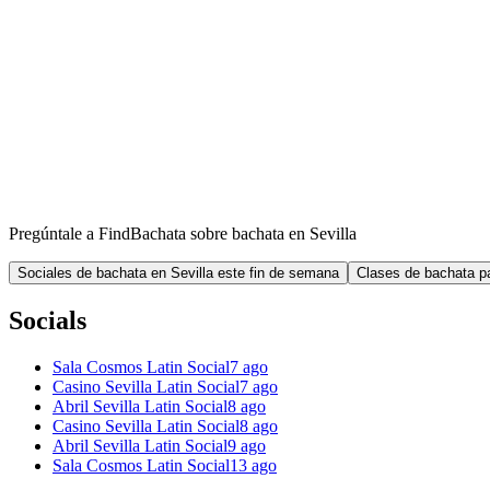
Pregúntale a FindBachata sobre bachata en Sevilla
Sociales de bachata en Sevilla este fin de semana
Clases de bachata pa
Socials
Sala Cosmos Latin Social
7 ago
Casino Sevilla Latin Social
7 ago
Abril Sevilla Latin Social
8 ago
Casino Sevilla Latin Social
8 ago
Abril Sevilla Latin Social
9 ago
Sala Cosmos Latin Social
13 ago