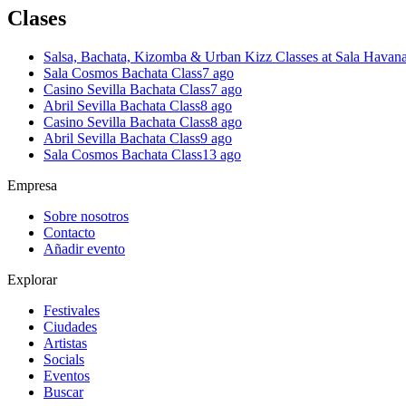
Clases
Salsa, Bachata, Kizomba & Urban Kizz Classes at Sala Havan
Sala Cosmos Bachata Class
7 ago
Casino Sevilla Bachata Class
7 ago
Abril Sevilla Bachata Class
8 ago
Casino Sevilla Bachata Class
8 ago
Abril Sevilla Bachata Class
9 ago
Sala Cosmos Bachata Class
13 ago
Empresa
Sobre nosotros
Contacto
Añadir evento
Explorar
Festivales
Ciudades
Artistas
Socials
Eventos
Buscar